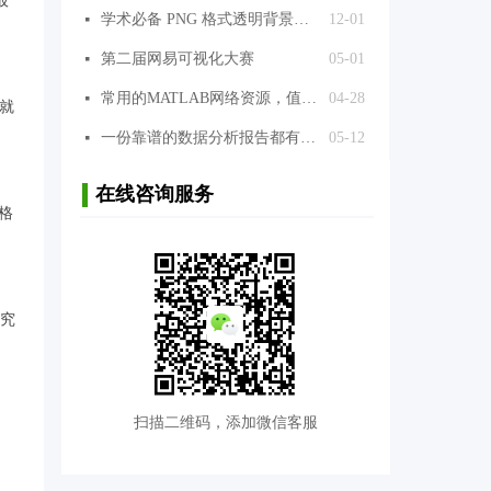
般
学术必备 PNG 格式透明背景图片库，超过 300 万张，免费使用，推荐给准雀的同学们
12-01
넷
第二届网易可视化大赛
05-01
넷
常用的MATLAB网络资源，值得收藏！
04-28
넷
学就
一份靠谱的数据分析报告都有什么套路？
05-12
넷
在线咨询服务
用格
研究
扫描二维码，添加微信客服