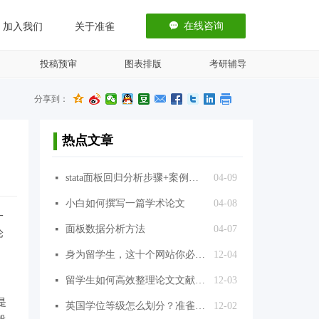
끁
在线咨询
加入我们
关于准雀
投稿预审
图表排版
考研辅导
分享到：
热点文章
stata面板回归分析步骤+案例分析+代码
04-09
넷
小白如何撰写一篇学术论文
04-08
넷
一
面板数据分析方法
04-07
넷
论
身为留学生，这十个网站你必须知道，准雀推荐
12-04
넷
留学生如何高效整理论文文献？准雀推荐几款文献引用的常用软件
12-03
넷
是
英国学位等级怎么划分？准雀来揭晓
12-02
넷