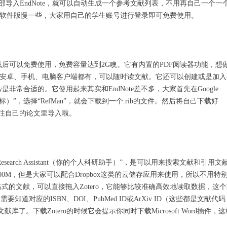
enw文件全部导入EndNote，就可以自动生成一个参考文献列表，不用再自己一个一
会比软件版慢一些，大家用自己的学生账号进行登录即可免费使用。
下载后可以免费使用，免费容量达到2G噢。它有内置的PDF阅读器功能，想
S到安卓、手机、电脑客户端都有，可以随时读文献。它还可以创建或是加入
是非常合适的。它使用起来其实和EndNote差不多，大家首先在Google
标）”，选择“RefMan”，就会下载到一个.rib的文件。然后将自己下载好
可以往自己的论文里导入啦。
l Research Assistant（你的个人科研助手）”，是可以用来搜索文献和引用文
0M，但是大家可以配合Dropbox这类的云储存应用来使用，所以不用特
式的文献，可以直接拖入Zotero，它能够比较准确高效地读取数据，这
知道对应的ISBN、DOI、PubMed ID或ArXiv ID（这些都是文献代码
文献库了。下载Zotero的时候它会提示你同时下载Microsoft Word插件，