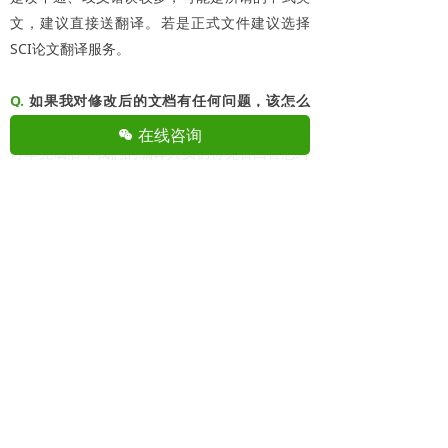
文，建议直接送翻译。若是正式文件建议选择
SCI论文翻译服务。
Q.
如果我对修改后的文档有任何问题，该怎么
办？
在线咨询
너
订单完成后，我们的编译人员仍将免费回答您对
修改文稿的任何疑问。请您将疑问标注于文档
中，并通过微信发送给您的学术顾问。正常情况
下，编辑会在一天内回复您的问题。但根据问题
的内容和数量，学术顾问会与您确认具体时间。
Q.
你们除了中译英，能翻译英译中或其他语言
吗？
我们可以翻译英译中，根据您材料难度程度和用
途，服务价格会有所不同，详情请咨询学术顾
问。