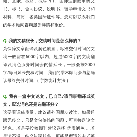
籍、文献、教材、教学PPT、国际注册或申请文
书、标书、合同协议、说明书、留学申请文书和
材料、简历、各类国际证件等。您可以联系我们
的学术顾问咨询服务详情和报价。
Q.
我的文稿很长，交稿时间是怎么样的？
为保障文章翻译及润色质量，标准交付时间的文
稿一般需在6000字以内。超过6000字的文稿翻
译及润色服务时间会酌情延长，一般会按2000
字/每日延长交稿时间。我们的学术顾问会与您确
认最终交付时间。( 字数统计方法 )
Q.
我有一篇中文论文，已自己/请同事翻译成英
文，应选润色还是选翻译好？
这要看译稿质量，建议请外国朋友读读。如果通
顺无歧义，只是文句修饰的问题，可直接送论文
润色。若是要投稿期刊建议选择 优质润色 。若
是读不通、歧义错误较多，可能是所谓的中式英